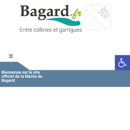
Passer
au
contenu
Ouvrir l
Toggle
Navigation
Accueil
Bienvenue sur le site
officiel de la Mairie de
Bagard
MAIRIE
ÉDUCATION / JEUNESSE
VIE COMMUNALE