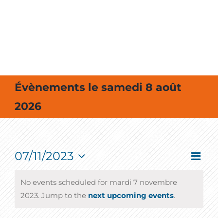
MES SORTIES / MES LOISIRS
Évènements le samedi 8 août
2026
07/11/2023
Event
Vie
Jour
View
Select
Navig
Nav
date.
No events scheduled for mardi 7 novembre
2023. Jump to the
next upcoming events
.