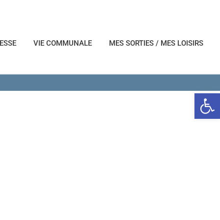
NESSE
VIE COMMUNALE
MES SORTIES / MES LOISIRS
Ouvrir l