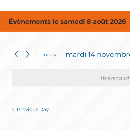
Évènements le samedi 8 août 2026
mardi 14 novembr
Today
Select
date.
No events sc
Previous Day