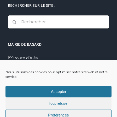
RECHERCHER SUR LE SITE :
Rechercher:
MAIRIE DE BAGARD
159 route d’Alès
30140 Bagard
Tél. : 04 66 60 70 22
Nous utilisons des cookies pour optimiser notre site web et notre
service.
Accepter
Tout refuser
Copyright 2021 | Mairie de Bagard | Réalisation :
BSI
|
Préférences