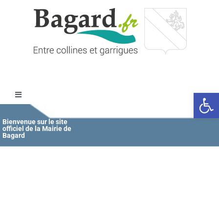
Passer
au
contenu
Ouvrir l
Toggle
Navigation
Accueil
Bienvenue sur le site
officiel de la Mairie de
Bagard
MAIRIE
ÉDUCATION / JEUNESSE
VIE COMMUNALE