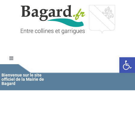
Passer
au
contenu
Ouvrir l
Toggle
Navigation
Accueil
Bienvenue sur le site
officiel de la Mairie de
Bagard
MAIRIE
ÉDUCATION / JEUNESSE
VIE COMMUNALE