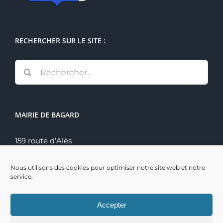
RECHERCHER SUR LE SITE :
Rechercher:
MAIRIE DE BAGARD
159 route d’Alès
30140 Bagard
Tél. : 04 66 60 70 22
Nous utilisons des cookies pour optimiser notre site web et notre
service.
Accepter