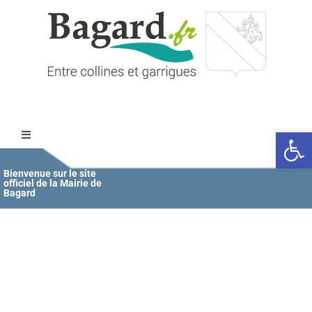
Passer
au
contenu
Ouvrir l
Toggle
Navigation
Accueil
Bienvenue sur le site
officiel de la Mairie de
Bagard
MAIRIE
ÉDUCATION / JEUNESSE
VIE COMMUNALE