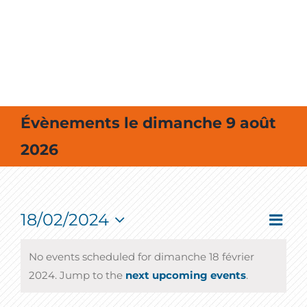
MES SORTIES / MES LOISIRS
Évènements le dimanche 9 août
2026
18/02/2024
Event
Vie
Jour
View
Select
Navig
Nav
date.
No events scheduled for dimanche 18 février
2024. Jump to the
next upcoming events
.