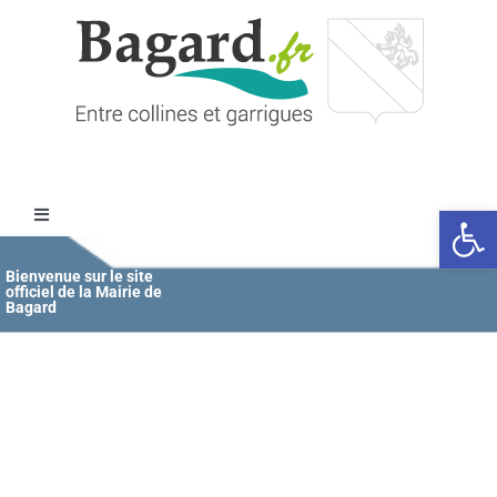
Passer
au
contenu
Ouvrir l
Toggle
Navigation
Accueil
Bienvenue sur le site
officiel de la Mairie de
Bagard
MAIRIE
ÉDUCATION / JEUNESSE
VIE COMMUNALE