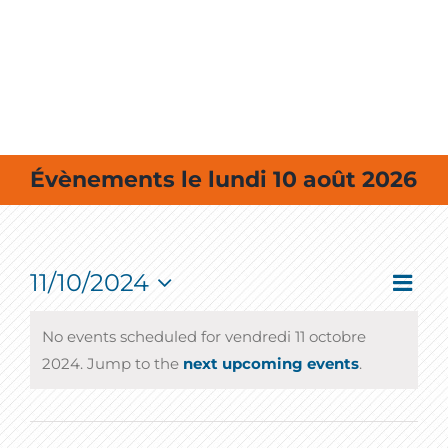
MES SORTIES / MES LOISIRS
Évènements le lundi 10 août 2026
11/10/2024
Event
Vie
Jour
View
Select
Navig
Nav
date.
No events scheduled for vendredi 11 octobre
2024. Jump to the
next upcoming events
.