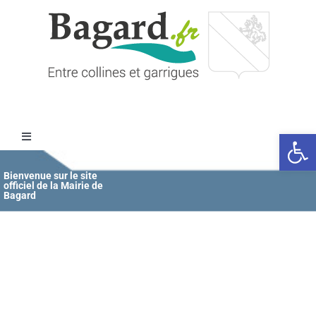
Passer
au
contenu
Ouvrir l
Toggle
Navigation
Accueil
Bienvenue sur le site
officiel de la Mairie de
Bagard
MAIRIE
ÉDUCATION / JEUNESSE
VIE COMMUNALE