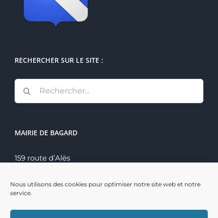
RECHERCHER SUR LE SITE :
Rechercher:
MAIRIE DE BAGARD
159 route d’Alès
30140 Bagard
Tél. : 04 66 60 70 22
Nous utilisons des cookies pour optimiser notre site web et notre
service.