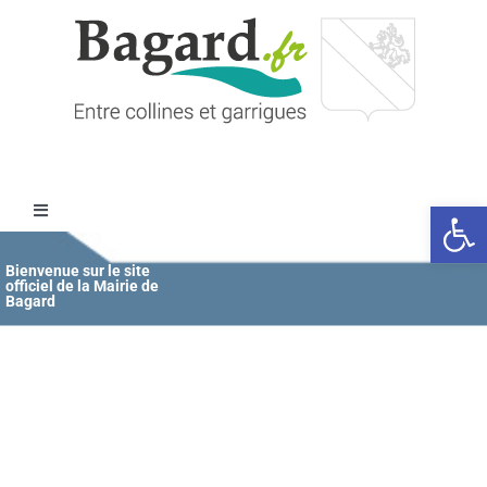
Passer
au
contenu
Ouvrir l
Toggle
Navigation
Accueil
Bienvenue sur le site
officiel de la Mairie de
Bagard
MAIRIE
ÉDUCATION / JEUNESSE
VIE COMMUNALE