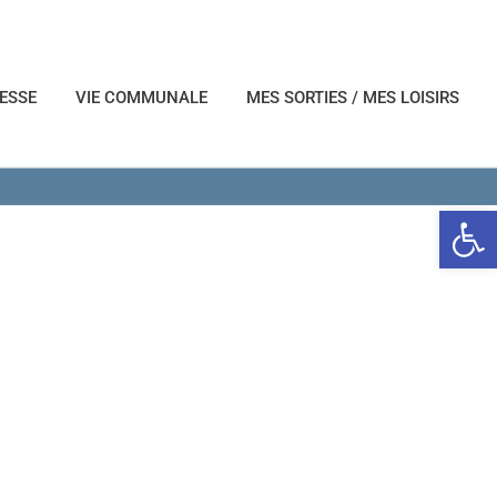
NESSE
VIE COMMUNALE
MES SORTIES / MES LOISIRS
Ouvrir l