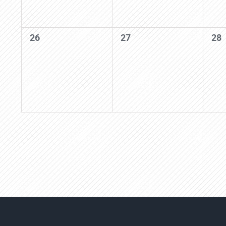
0
0
0
26
27
28
events,
events,
eve