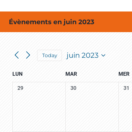
Évènements en juin 2023
juin 2023
Today
Select
date.
Calendar
LUN
MAR
MER
of
0
0
0
29
30
31
events,
events,
eve
Events