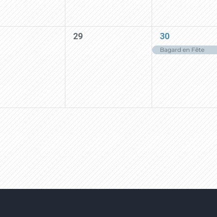
0
1
29
30
nts,
events,
event,
Bagard en Fête