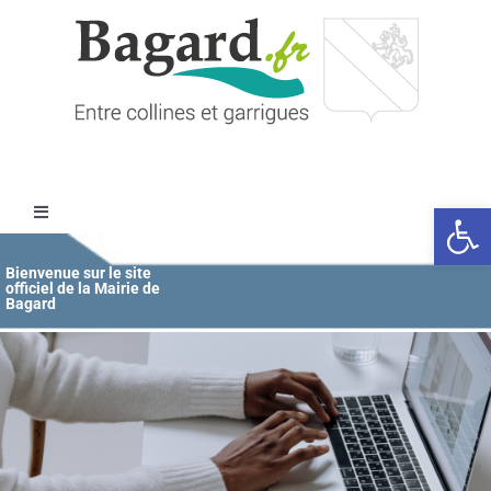
Passer
au
contenu
Ouvrir l
Toggle
Navigation
Accueil
Bienvenue sur le site
officiel de la Mairie de
Bagard
MAIRIE
ÉDUCATION / JEUNESSE
VIE COMMUNALE