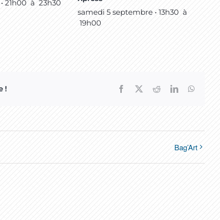
 • 21h00
à
23h30
samedi 5 septembre • 13h30
à
19h00
 !
Facebook
X
Reddit
LinkedIn
WhatsA
Bag’Art