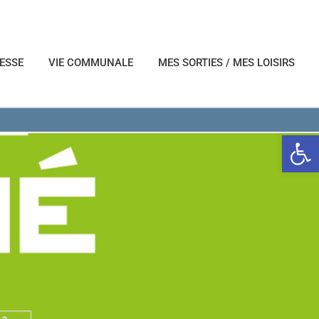
NESSE
VIE COMMUNALE
MES SORTIES / MES LOISIRS
Ouvrir l