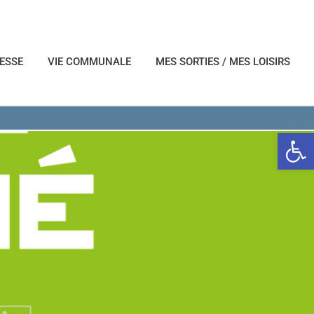
NESSE
VIE COMMUNALE
MES SORTIES / MES LOISIRS
Ouvrir l