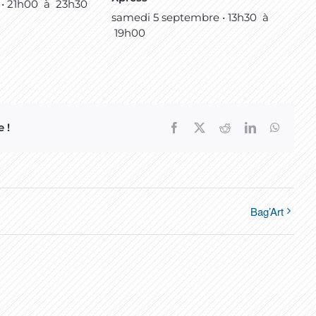
 • 21h00
à
23h30
samedi 5 septembre • 13h30
à
19h00
 !
Facebook
X
Reddit
LinkedIn
WhatsA
Bag’Art