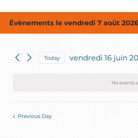
Évènements le vendredi 7 août 202
vendredi 16 juin 2
Today
Select
date.
No events s
Previous Day