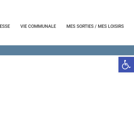
NESSE
VIE COMMUNALE
MES SORTIES / MES LOISIRS
Ouvrir l