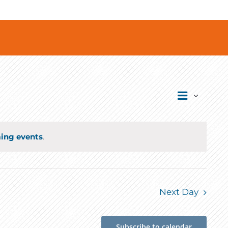
Event
Views
Jour
Views
Navigati
Navigat
ing events
.
Next Day
Subscribe to calendar