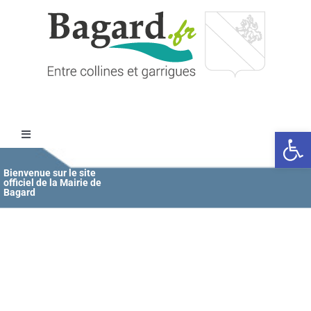
Passer
au
contenu
Ouvrir l
Toggle
Navigation
Accueil
Bienvenue sur le site
officiel de la Mairie de
Bagard
MAIRIE
ÉDUCATION / JEUNESSE
VIE COMMUNALE