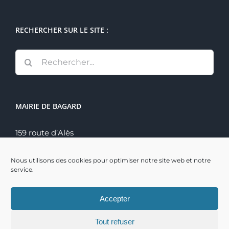
RECHERCHER SUR LE SITE :
Rechercher:
MAIRIE DE BAGARD
159 route d’Alès
30140 Bagard
Tél. : 04 66 60 70 22
Nous utilisons des cookies pour optimiser notre site web et notre
service.
Accepter
Tout refuser