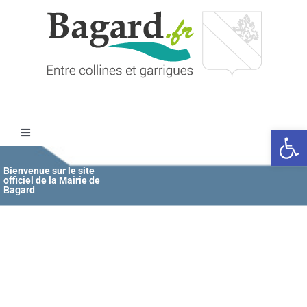
Passer
au
contenu
Ouvrir l
Toggle
Navigation
Accueil
Bienvenue sur le site
officiel de la Mairie de
Bagard
MAIRIE
ÉDUCATION / JEUNESSE
VIE COMMUNALE