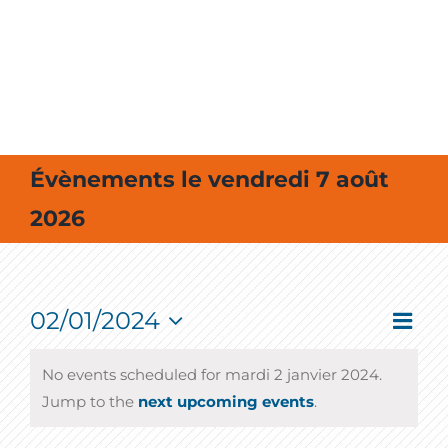
MES SORTIES / MES LOISIRS
Évènements le vendredi 7 août
2026
02/01/2024
Event
Vie
Jour
View
Select
Navig
Nav
date.
No events scheduled for mardi 2 janvier 2024.
Jump to the
next upcoming events
.