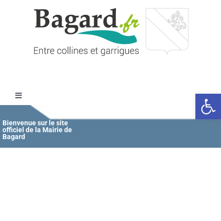
Passer
au
contenu
Ouvrir l
Toggle
Navigation
Accueil
Bienvenue sur le site
officiel de la Mairie de
Bagard
MAIRIE
ÉDUCATION / JEUNESSE
VIE COMMUNALE