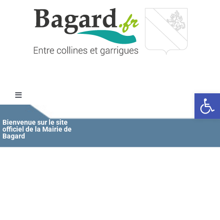
Passer
au
contenu
Ouvrir l
Toggle
Navigation
Accueil
Bienvenue sur le site
officiel de la Mairie de
Bagard
MAIRIE
ÉDUCATION / JEUNESSE
VIE COMMUNALE