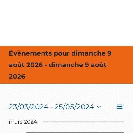
MES SORTIES / MES LOISIRS
Évènements pour dimanche 9
août 2026 - dimanche 9 août
2026
23/03/2024
 - 
25/05/2024
Event
Vie
Liste
View
Select
Navig
Nav
date.
mars 2024