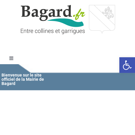
Passer
au
contenu
Ouvrir l
Toggle
Navigation
Accueil
Bienvenue sur le site
officiel de la Mairie de
Bagard
MAIRIE
ÉDUCATION / JEUNESSE
VIE COMMUNALE