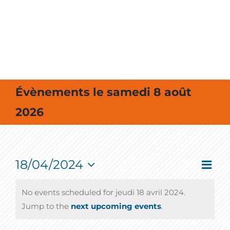
MES SORTIES / MES LOISIRS
Évènements le samedi 8 août
2026
18/04/2024
Event
Vie
Jour
View
Select
Navig
Nav
date.
No events scheduled for jeudi 18 avril 2024.
Jump to the
next upcoming events
.