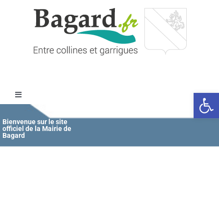
Passer
au
contenu
Ouvrir l
Toggle
Navigation
Accueil
Bienvenue sur le site
officiel de la Mairie de
Bagard
MAIRIE
ÉDUCATION / JEUNESSE
VIE COMMUNALE