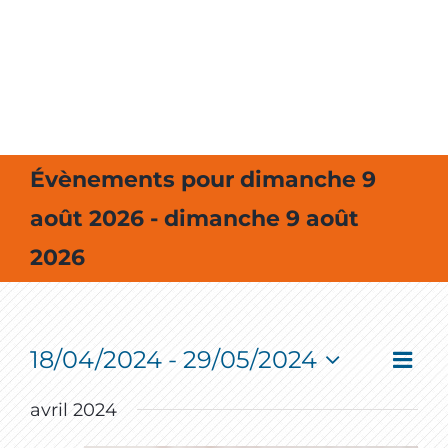
MES SORTIES / MES LOISIRS
Évènements pour dimanche 9
août 2026 - dimanche 9 août
2026
18/04/2024
 - 
29/05/2024
Event
Vie
Liste
View
Select
Navig
Nav
date.
avril 2024