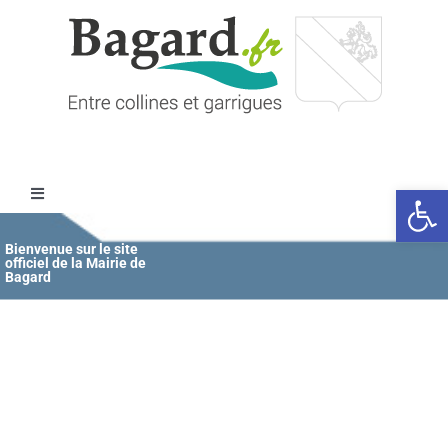
Passer
au
contenu
Ouvrir l
Toggle
Navigation
Accueil
Bienvenue sur le site
officiel de la Mairie de
Bagard
MAIRIE
ÉDUCATION / JEUNESSE
VIE COMMUNALE