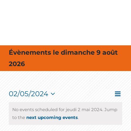
MES SORTIES / MES LOISIRS
Évènements le dimanche 9 août
2026
02/05/2024
Event
Vie
Jour
View
Select
Navig
Nav
date.
No events scheduled for jeudi 2 mai 2024. Jump
to the
next upcoming events
.