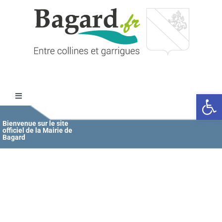
Passer
au
contenu
Ouvrir l
Toggle
Navigation
Accueil
Bienvenue sur le site
officiel de la Mairie de
Bagard
MAIRIE
ÉDUCATION / JEUNESSE
VIE COMMUNALE