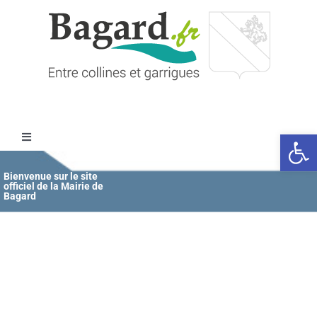
Passer
au
contenu
Ouvrir l
Toggle
Navigation
Accueil
Bienvenue sur le site
officiel de la Mairie de
Bagard
MAIRIE
ÉDUCATION / JEUNESSE
VIE COMMUNALE