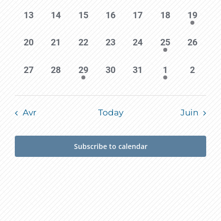
0
0
0
0
0
0
1
13
14
15
16
17
18
19
events,
events,
events,
events,
events,
events,
event,
0
0
0
0
0
3
0
20
21
22
23
24
25
26
events,
events,
events,
events,
events,
events,
events,
0
0
1
0
0
1
0
27
28
29
30
31
1
2
events,
events,
event,
events,
events,
event,
events,
Avr
Today
Juin
Subscribe to calendar