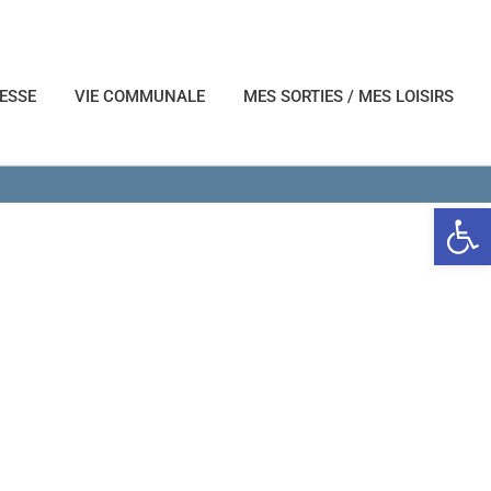
NESSE
VIE COMMUNALE
MES SORTIES / MES LOISIRS
Ouvrir l