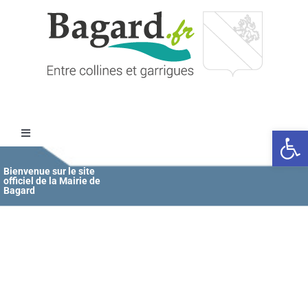
Passer
au
contenu
Ouvrir l
Toggle
Navigation
Accueil
Bienvenue sur le site
officiel de la Mairie de
Bagard
MAIRIE
ÉDUCATION / JEUNESSE
VIE COMMUNALE