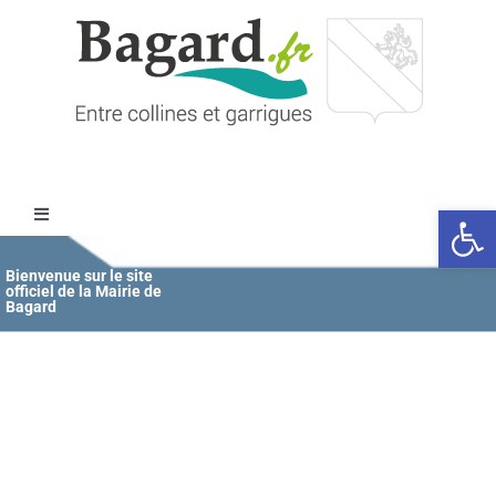
Passer
au
contenu
Ouvrir l
Toggle
Navigation
Accueil
Bienvenue sur le site
officiel de la Mairie de
Bagard
MAIRIE
ÉDUCATION / JEUNESSE
VIE COMMUNALE