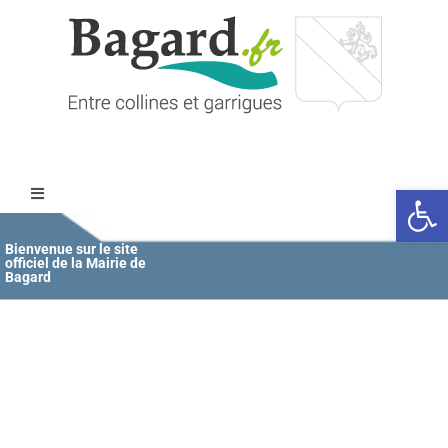
Passer
au
contenu
Ouvrir l
Toggle
Navigation
Accueil
Bienvenue sur le site
officiel de la Mairie de
Bagard
MAIRIE
ÉDUCATION / JEUNESSE
VIE COMMUNALE