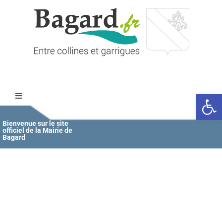
Passer
au
contenu
Ouvrir l
Toggle
Navigation
Accueil
Bienvenue sur le site
officiel de la Mairie de
Bagard
MAIRIE
ÉDUCATION / JEUNESSE
VIE COMMUNALE