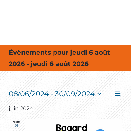
MES SORTIES / MES LOISIRS
Évènements pour jeudi 6 août
2026 - jeudi 6 août 2026
08/06/2024
 - 
30/09/2024
Event
Vie
Liste
View
Select
Navig
Nav
date.
juin 2024
sam
8