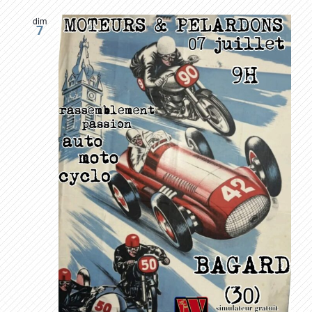
dim
7