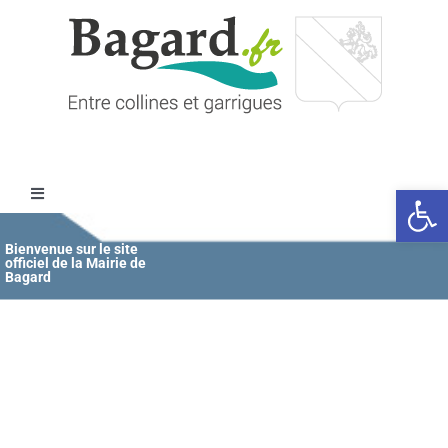
Passer
au
contenu
Ouvrir l
Toggle
Navigation
Accueil
Bienvenue sur le site
officiel de la Mairie de
Bagard
MAIRIE
ÉDUCATION / JEUNESSE
VIE COMMUNALE