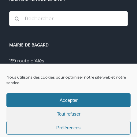
Rechercher:
MAIRIE DE BAGARD
159 route d’Alès
30140 Bagard
Tél. : 04 66 60 70 22
Nous utilisons des cookies pour optimiser notre site web et notre
service.
Accepter
Tout refuser
Copyright 2021 | Mairie de Bagard | Réalisation :
BSI
|
Préférences
Mentions Légales
|
Connexion