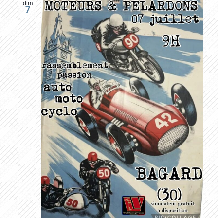
dim
7