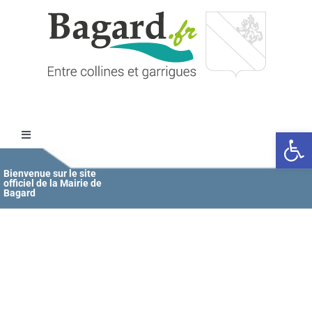
Passer
au
contenu
Ouvrir l
Toggle
Navigation
Accueil
Bienvenue sur le site
officiel de la Mairie de
Bagard
MAIRIE
ÉDUCATION / JEUNESSE
VIE COMMUNALE