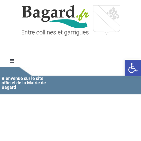
Passer
au
contenu
Ouvrir l
Toggle
Navigation
Accueil
Bienvenue sur le site
officiel de la Mairie de
Bagard
MAIRIE
ÉDUCATION / JEUNESSE
VIE COMMUNALE