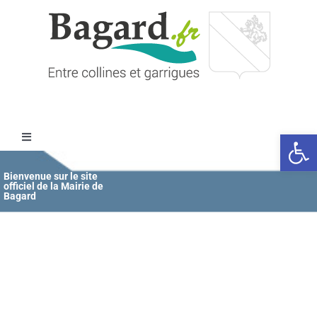
Passer
au
contenu
Ouvrir l
Toggle
Navigation
Accueil
Bienvenue sur le site
officiel de la Mairie de
Bagard
MAIRIE
ÉDUCATION / JEUNESSE
VIE COMMUNALE