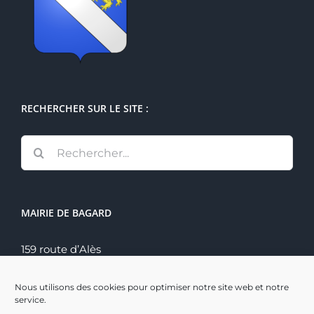
RECHERCHER SUR LE SITE :
Rechercher:
MAIRIE DE BAGARD
159 route d’Alès
30140 Bagard
Tél. : 04 66 60 70 22
Nous utilisons des cookies pour optimiser notre site web et notre
service.