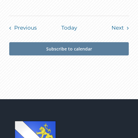
Events
Event
Previous
Today
Next
Subscribe to calendar