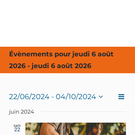
MES SORTIES / MES LOISIRS
Évènements pour jeudi 6 août
2026 - jeudi 6 août 2026
22/06/2024
 - 
04/10/2024
Event
Vie
Liste
View
Select
Navig
Nav
date.
juin 2024
sam
22