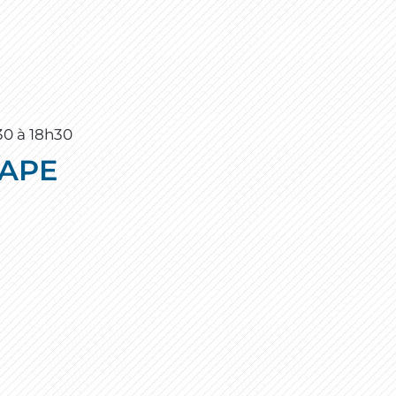
30
à
18h30
 APE