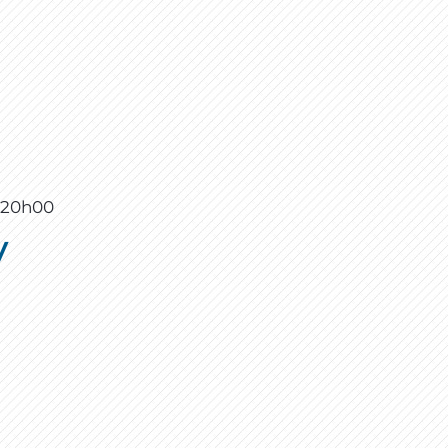
à
20h00
y