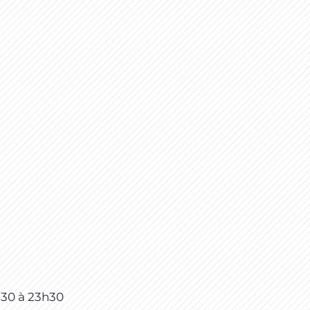
h30
à
23h30