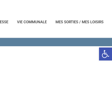
NESSE
VIE COMMUNALE
MES SORTIES / MES LOISIRS
Ouvrir l