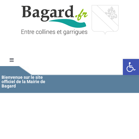
Passer
au
contenu
Ouvrir l
Toggle
Navigation
Accueil
Bienvenue sur le site
officiel de la Mairie de
Bagard
MAIRIE
ÉDUCATION / JEUNESSE
VIE COMMUNALE