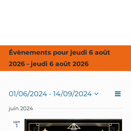
MES SORTIES / MES LOISIRS
Évènements pour jeudi 6 août
2026 - jeudi 6 août 2026
01/06/2024
 - 
14/09/2024
Event
Vie
Liste
View
Select
Navig
Nav
date.
juin 2024
sam
1