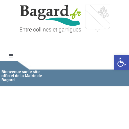
Passer
au
contenu
Ouvrir l
Toggle
Navigation
Accueil
Bienvenue sur le site
officiel de la Mairie de
Bagard
MAIRIE
ÉDUCATION / JEUNESSE
VIE COMMUNALE