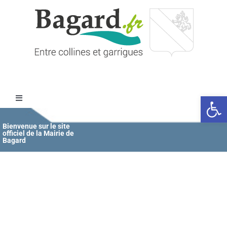
Passer
au
contenu
Ouvrir l
Toggle
Navigation
Accueil
Bienvenue sur le site
officiel de la Mairie de
Bagard
MAIRIE
ÉDUCATION / JEUNESSE
VIE COMMUNALE