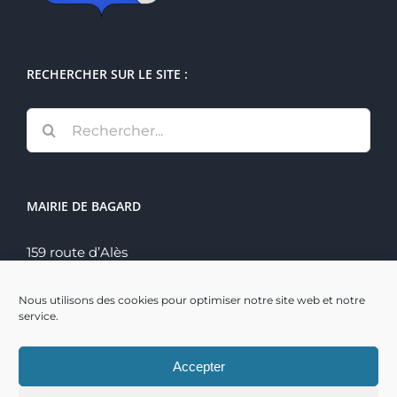
RECHERCHER SUR LE SITE :
Rechercher:
MAIRIE DE BAGARD
159 route d’Alès
30140 Bagard
Tél. : 04 66 60 70 22
Nous utilisons des cookies pour optimiser notre site web et notre
service.
Accepter