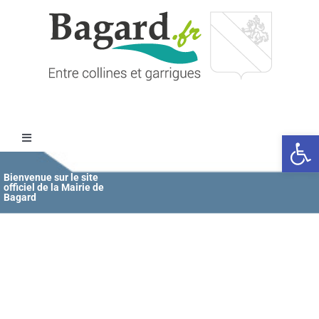
Passer
au
contenu
Ouvrir l
Toggle
Navigation
Accueil
Bienvenue sur le site
officiel de la Mairie de
Bagard
MAIRIE
ÉDUCATION / JEUNESSE
VIE COMMUNALE