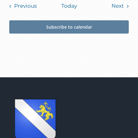
Events
Event
Previous
Today
Next
Subscribe to calendar