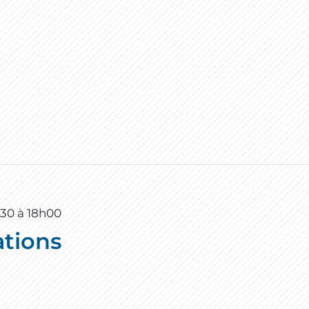
h30
à
18h00
ations