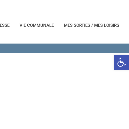
NESSE
VIE COMMUNALE
MES SORTIES / MES LOISIRS
Ouvrir l