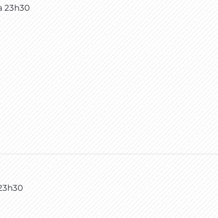
à
23h30
23h30