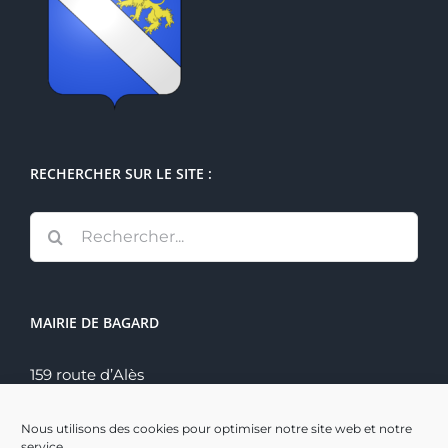
RECHERCHER SUR LE SITE :
Rechercher:
MAIRIE DE BAGARD
159 route d’Alès
30140 Bagard
Tél. : 04 66 60 70 22
Nous utilisons des cookies pour optimiser notre site web et notre
service.