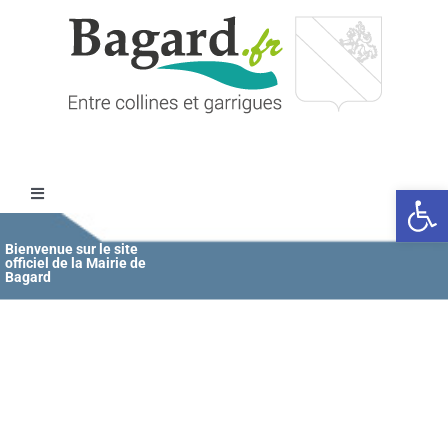
Passer
au
contenu
Ouvrir l
Toggle
Navigation
Accueil
Bienvenue sur le site
officiel de la Mairie de
Bagard
MAIRIE
ÉDUCATION / JEUNESSE
VIE COMMUNALE