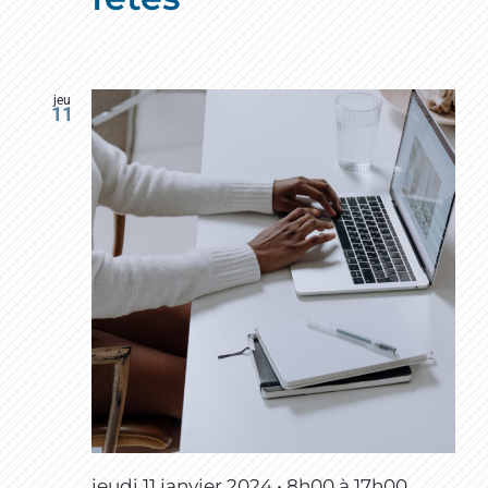
jeu
11
jeudi 11 janvier 2024 • 8h00
à
17h00