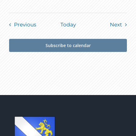
Events
Event
Previous
Today
Next
Subscribe to calendar