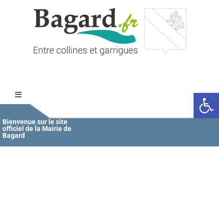
Passer
au
contenu
Ouvrir l
Toggle
Navigation
Accueil
Bienvenue sur le site
officiel de la Mairie de
Bagard
MAIRIE
ÉDUCATION / JEUNESSE
VIE COMMUNALE