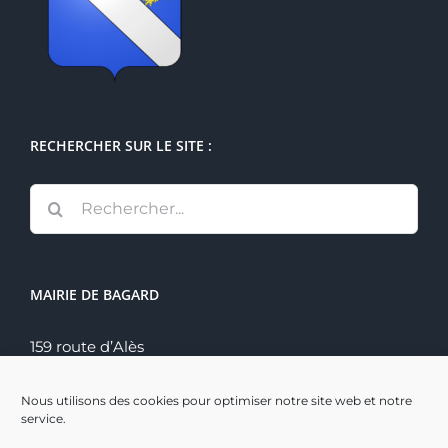
RECHERCHER SUR LE SITE :
Rechercher:
MAIRIE DE BAGARD
159 route d’Alès
30140 Bagard
Tél. : 04 66 60 70 22
Nous utilisons des cookies pour optimiser notre site web et notre
service.