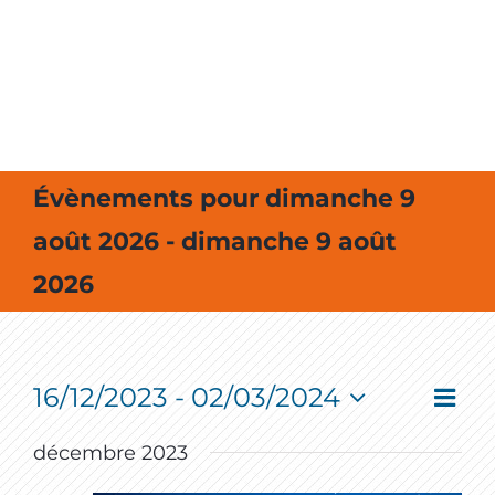
MES SORTIES / MES LOISIRS
Évènements pour dimanche 9
août 2026 - dimanche 9 août
2026
16/12/2023
 - 
02/03/2024
Event
Vie
Liste
View
Select
Navig
Nav
date.
décembre 2023