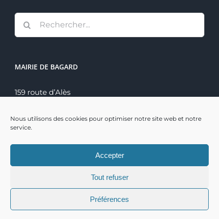
Rechercher:
MAIRIE DE BAGARD
159 route d’Alès
30140 Bagard
Tél. : 04 66 60 70 22
Nous utilisons des cookies pour optimiser notre site web et notre
service.
Accepter
Tout refuser
Copyright 2021 | Mairie de Bagard | Réalisation :
BSI
|
Préférences
Mentions Légales
|
Connexion